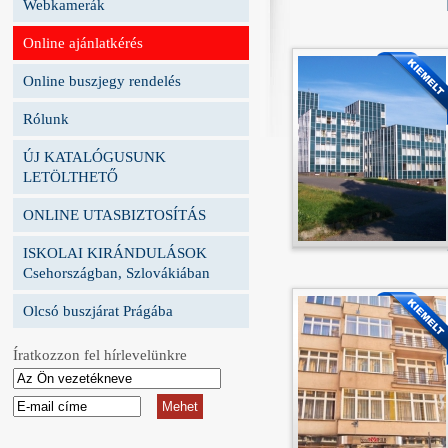
Webkamerák
Online ajánlatkérés
Online buszjegy rendelés
Rólunk
ÚJ KATALÓGUSUNK
LETÖLTHETŐ
ONLINE UTASBIZTOSÍTÁS
ISKOLAI KIRÁNDULÁSOK
Csehországban, Szlovákiában
Olcsó buszjárat Prágába
Íratkozzon fel hírlevelünkre