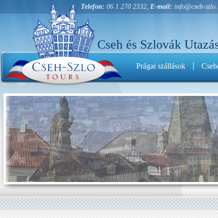
Telefon:
06 1 270 2332,
E-mail:
info@cseh-szlo
Cseh és Szlovák Utazás
Prágai szállások
Cseho