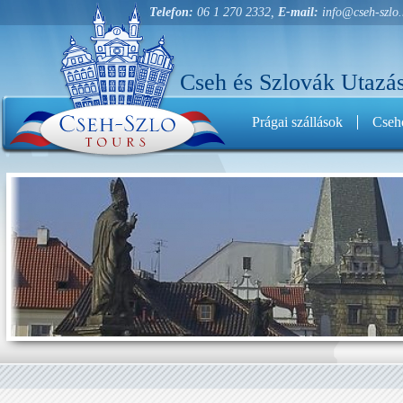
Telefon:
06 1 270 2332,
E-mail:
info@cseh-szlo
Cseh és Szlovák Utazás
Prágai szállások
Cseho