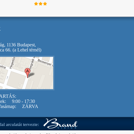
k
ág, 1136 Budapest,
ca 66. (a Lehel térnél)
ARTÁS:
tek:
9:00 - 17:30
asárnap:
ZÁRVA
al arculatát tervezte: