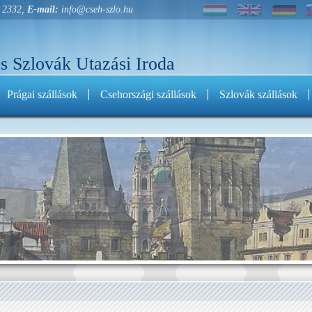
 2332,
E-mail:
info@cseh-szlo.hu
s Szlovák Utazási Iroda
Prágai szállások
Csehországi szállások
Szlovák szállások