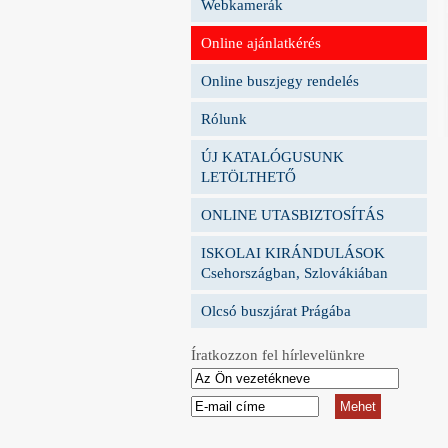
Webkamerák
Online ajánlatkérés
Online buszjegy rendelés
Rólunk
ÚJ KATALÓGUSUNK
LETÖLTHETŐ
ONLINE UTASBIZTOSÍTÁS
ISKOLAI KIRÁNDULÁSOK
Csehországban, Szlovákiában
Olcsó buszjárat Prágába
Íratkozzon fel hírlevelünkre