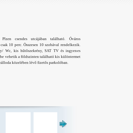
Plzen csendes utcájában található. Óváros
 csak 10 perc. Összesen 10 szobával rendelkezik.
ny/ Wc, kis hűtőszekrény, SAT TV és ingyenes
be vehetik a földszinten található kis különtermet
 szálloda közelében lévő fizetős parkolóban.