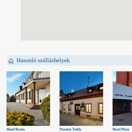
Hasonló szálláshelyek
Hotel Brada
Penzion Teddy
Hotel Plzen