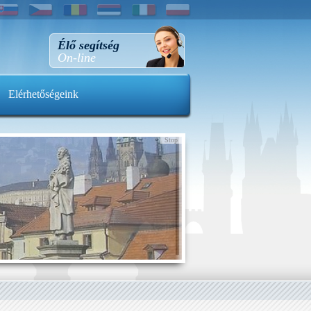
Élő segítség
On-line
Elérhetőségeink
Stop