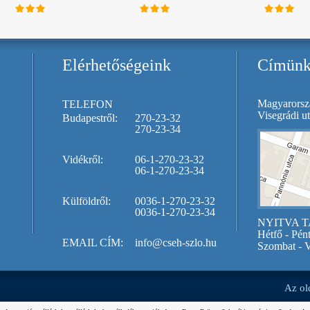
Elérhetőségeink
Címün
Magyarorsz
TELEFON
Visegrádi ut
Budapestről:
270-23-32
270-23-34
Vidékről:
06-1-270-23-32
06-1-270-23-34
Külföldről:
0036-1-270-23-32
0036-1-270-23-34
NYITVA T
Hétfő - Pén
EMAIL CÍM:
info@cseh-szlo.hu
Szombat - V
Az old