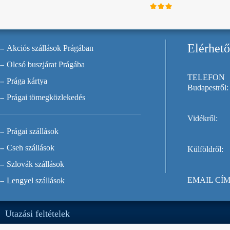
Elérhet
Akciós szállások Prágában
Olcsó buszjárat Prágába
TELEFON
Prága kártya
Budapestről:
Prágai tömegközlekedés
Vidékről:
Prágai szállások
Cseh szállások
Külföldről:
Szlovák szállások
EMAIL CÍM
Lengyel szállások
Utazási feltételek