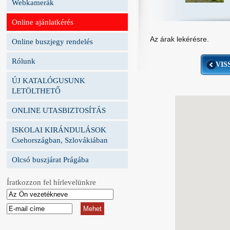
Webkamerák
Online ajánlatkérés
Az árak lekérésre.
Online buszjegy rendelés
Rólunk
VIS
ÚJ KATALÓGUSUNK
LETÖLTHETŐ
ONLINE UTASBIZTOSÍTÁS
ISKOLAI KIRÁNDULÁSOK
Csehországban, Szlovákiában
Olcsó buszjárat Prágába
Íratkozzon fel hírlevelünkre