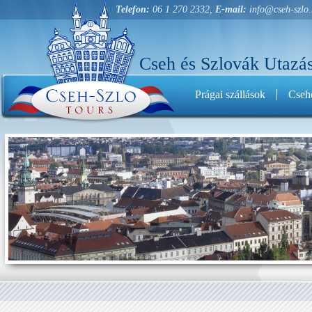
Telefon:
06 1 270 2332,
E-mail:
info@cseh-szlo
Cseh és Szlovák Utazás
Prágai szállások
Cseho