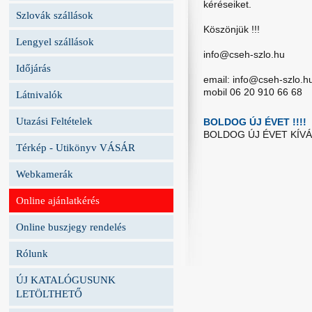
kéréseiket.
Szlovák szállások
Köszönjük !!!
Lengyel szállások
info@cseh-szlo.hu
Időjárás
email: info@cseh-szlo.h
mobil 06 20 910 66 68
Látnivalók
Utazási Feltételek
BOLDOG ÚJ ÉVET !!!!
BOLDOG ÚJ ÉVET KÍVÁN
Térkép - Utikönyv VÁSÁR
Webkamerák
Online ajánlatkérés
Online buszjegy rendelés
Rólunk
ÚJ KATALÓGUSUNK
LETÖLTHETŐ