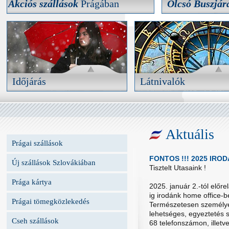
Akciós szállások
Prágában
Olcsó Buszjár
Olcsó Buszjár
Akciós szállások
Prágában
Teljes árú buszjegyek
Válogasson kedvére folyamatosan bővülő,
légkondícionált luxu
akciós prágai szálláshelyeink kínálatából.
Időjárás
Látnivalók
Időjárás
Látnivalók
Ne érje váratlanul az eső, tájékozódjon
Nézze meg előre, hogy mit ér
a várható időjárásról előre oldalunkon.
adott városban megnézni.
Aktuális
Prágai szállások
AJÁNLATOK
RÉSZLETEK
RÉS
FONTOS !!! 2025 IRO
Új szállások Szlovákiában
Tisztelt Utasaink !
Prága kártya
2025. január 2.-tól előre
ig irodánk home office-
Prágai tömegközlekedés
Természetesen személye
lehetséges, egyeztetés 
Cseh szállások
68 telefonszámon, illetve