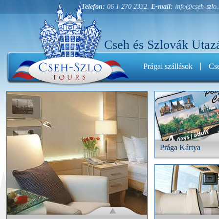
Telefon:
06 1 270 2332,
E-mail:
info@cseh-szlo
Cseh és Szlovák Utazá
Prágai szállások
Cse
Prága Kártya
Prága Kártya
Vegye meg Prága Kár
kedvezményesen, fori