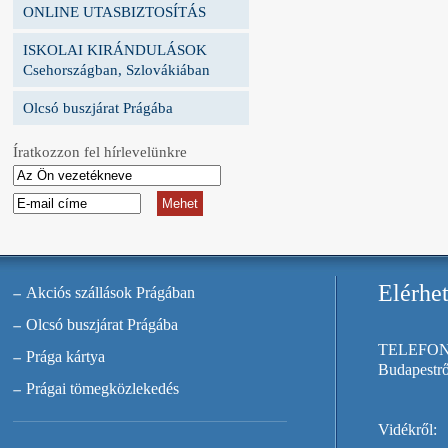
ONLINE UTASBIZTOSÍTÁS
ISKOLAI KIRÁNDULÁSOK
Csehországban, Szlovákiában
Olcsó buszjárat Prágába
Íratkozzon fel hírlevelünkre
Elérhe
Akciós szállások Prágában
Olcsó buszjárat Prágába
TELEFO
Prága kártya
Budapestrő
Prágai tömegközlekedés
Vidékről: