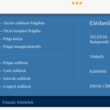
Elérhet
Akciós szállások Prágában
Olcsó buszjárat Prágába
TELEFON
Prága kártya
Budapestről:
Prágai tömegközlekedés
Vidékről:
Prágai szállások
Cseh szállások
Külföldről:
Szlovák szállások
EMAIL CÍM
Lengyel szállások
Utazási feltételek