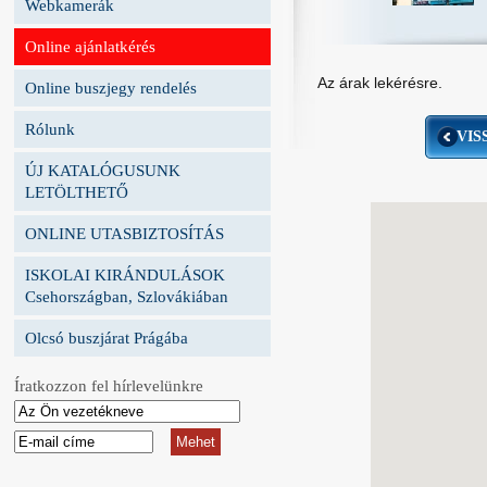
Webkamerák
Online ajánlatkérés
Az árak lekérésre.
Online buszjegy rendelés
Rólunk
VIS
ÚJ KATALÓGUSUNK
LETÖLTHETŐ
ONLINE UTASBIZTOSÍTÁS
ISKOLAI KIRÁNDULÁSOK
Csehországban, Szlovákiában
Olcsó buszjárat Prágába
Íratkozzon fel hírlevelünkre