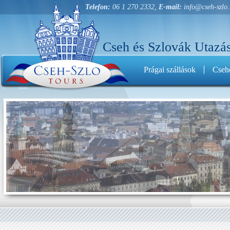
Telefon:
06 1 270 2332,
E-mail:
info@cseh-szlo
Cseh és Szlovák Utazás
Prágai szállások
Cseho