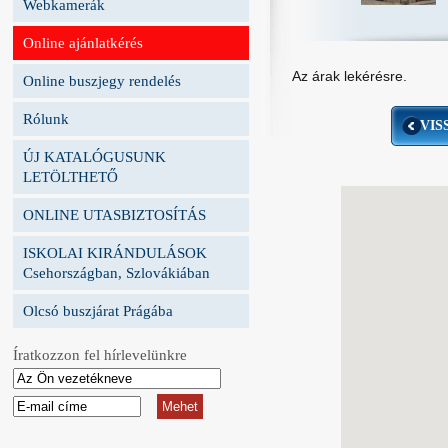
Webkamerák
Online ajánlatkérés
Az árak lekérésre.
Online buszjegy rendelés
Rólunk
VIS
ÚJ KATALÓGUSUNK
LETÖLTHETŐ
ONLINE UTASBIZTOSÍTÁS
ISKOLAI KIRÁNDULÁSOK
Csehországban, Szlovákiában
Olcsó buszjárat Prágába
Íratkozzon fel hírlevelünkre