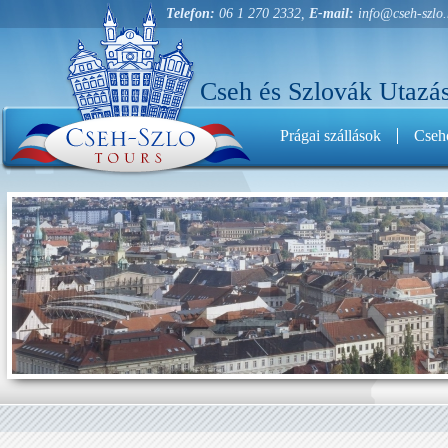
Telefon:
06 1 270 2332,
E-mail:
info@cseh-szlo
Cseh és Szlovák Utazás
Prágai szállások
Cseho