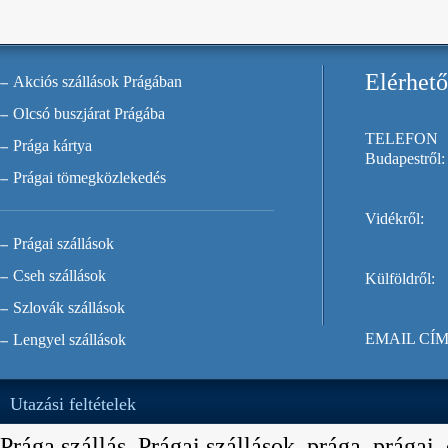
Elérhet
Akciós szállások Prágában
Olcsó buszjárat Prágába
TELEFON
Prága kártya
Budapestről:
Prágai tömegközlekedés
Vidékről:
Prágai szállások
Cseh szállások
Külföldről:
Szlovák szállások
EMAIL CÍM
Lengyel szállások
Utazási feltételek
Prága szállás, Prágai szállások, prága, prágai,