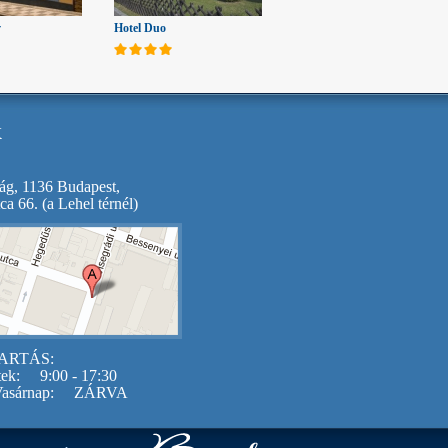
v
Hotel Duo
k
ág, 1136 Budapest,
ca 66. (a Lehel térnél)
ARTÁS:
tek:
9:00 - 17:30
asárnap:
ZÁRVA