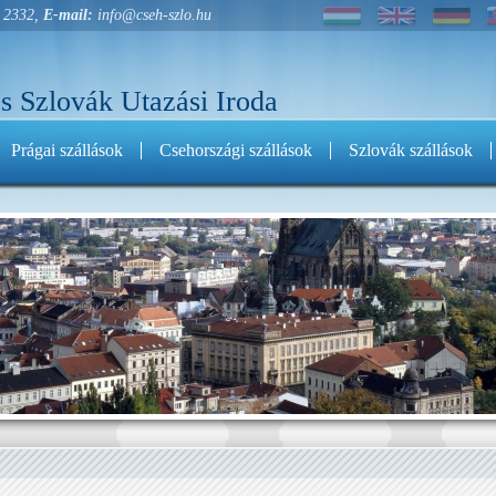
 2332,
E-mail:
info@cseh-szlo.hu
s Szlovák Utazási Iroda
Prágai szállások
Csehországi szállások
Szlovák szállások