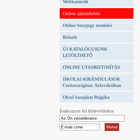
Webkamerák
Online ajánlatkérés
Online buszjegy rendelés
Rólunk
ÚJ KATALÓGUSUNK
LETÖLTHETŐ
ONLINE UTASBIZTOSÍTÁS
ISKOLAI KIRÁNDULÁSOK
Csehországban, Szlovákiában
Olcsó buszjárat Prágába
Íratkozzon fel hírlevelünkre