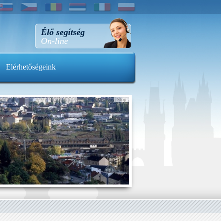
Élő segítség
On-line
Elérhetőségeink
Stop