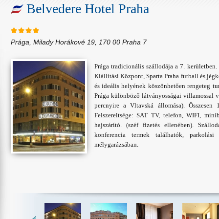
Belvedere Hotel Praha
Prága, Milady Horákové 19, 170 00 Praha 7
Prága tradicionális szállodája a 7. kerületben
Kiállítási Központ, Sparta Praha futball és jé
és ideális helyének köszönhetően rengeteg tu
Prága különböző látványosságai villamossal va
percnyire a Vltavská állomása). Összesen 
Felszereltsége: SAT TV, telefon, WIFI, minib
hajszárító. (széf fizetés ellenében). Szál
konferencia termek találhatók, parkolási
mélygarázsában.