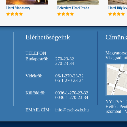
Hotel Monastery
Belvedere Hotel Praha
Hotel Bílý le
Elérhetőségeink
Címün
Magyarorsz
TELEFON
Visegrádi ut
Budapestről:
270-23-32
270-23-34
Vidékről:
06-1-270-23-32
06-1-270-23-34
Külföldről:
0036-1-270-23-32
0036-1-270-23-34
NYITVA T
Hétfő - Pén
EMAIL CÍM:
info@cseh-szlo.hu
Szombat - V