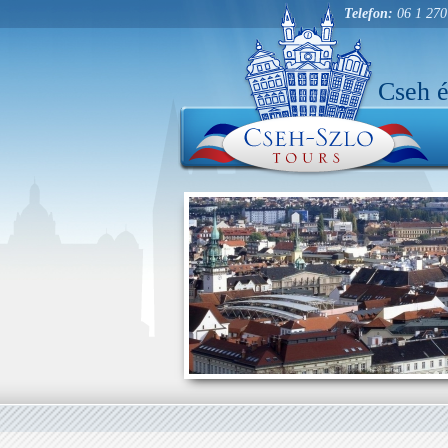
Telefon:
06 1 270
Cseh é