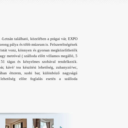
. -Letnán található, közelében a prágai vár, EXPO
gkorong pálya és több múzeum is. Felszereltségének
ristát vonz, könnyen és gyorsan megközelíthetők
gy metróval ( szálloda előtt villamos megálló, 5
151 tágas és kényelmes szobával rendelkezik.
ár, kávé/ tea készítési lehetőség, zuhanyzó/wc,
lodában étterem, sushi bar, különböző nagyságú
 lehetőség előre foglalás esetén a szálloda