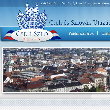
Telefon:
06 1 270 2332,
E-mail:
info@cseh-szlo
Cseh és Szlovák Utazás
Prágai szállások
Cseho