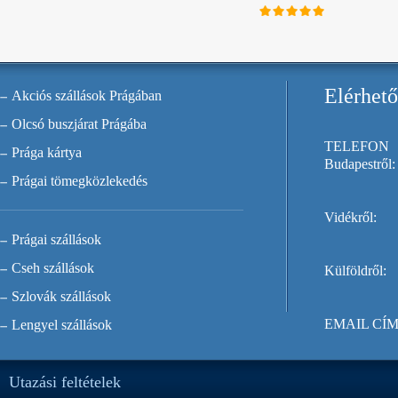
Elérhet
Akciós szállások Prágában
Olcsó buszjárat Prágába
TELEFON
Prága kártya
Budapestről:
Prágai tömegközlekedés
Vidékről:
Prágai szállások
Cseh szállások
Külföldről:
Szlovák szállások
EMAIL CÍM
Lengyel szállások
Utazási feltételek