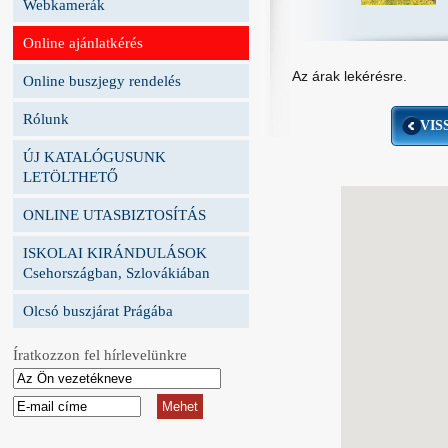
Webkamerák
Online ajánlatkérés
Az árak lekérésre.
Online buszjegy rendelés
Rólunk
VIS
ÚJ KATALÓGUSUNK
LETÖLTHETŐ
ONLINE UTASBIZTOSÍTÁS
ISKOLAI KIRÁNDULÁSOK
Csehországban, Szlovákiában
Olcsó buszjárat Prágába
Íratkozzon fel hírlevelünkre