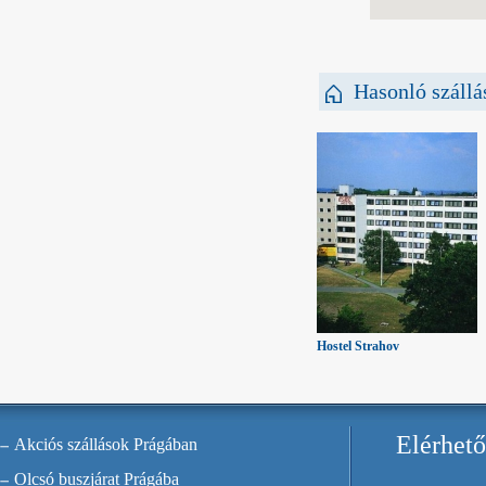
Hasonló szállá
Hostel Strahov
Elérhet
Akciós szállások Prágában
Olcsó buszjárat Prágába