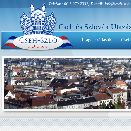
Telefon:
06 1 270 2332,
E-mail:
info@cseh-szlo
Cseh és Szlovák Utazás
Prágai szállások
Cseho