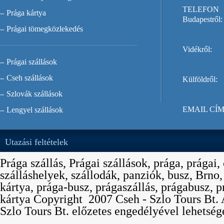
TELEFON
Prága kártya
Budapestről:
Prágai tömegközlekedés
Vidékről:
Prágai szállások
Cseh szállások
Külföldről:
Szlovák szállások
EMAIL CÍM
Lengyel szállások
Utazási feltételek
Prága szállás, Prágai szállások, prága, prágai,
szálláshelyek, szállodák, panziók, busz, Brno
kártya, prága-busz, prágaszállás, prágabusz, p
kártya Copyright  2007 Cseh - Szlo Tours Bt. 
Szlo Tours Bt. előzetes engedélyével lehetség