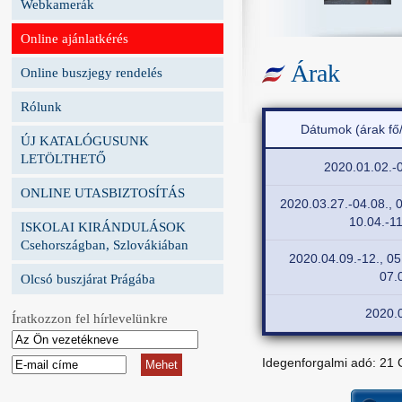
Webkamerák
Online ajánlatkérés
Árak
Online buszjegy rendelés
Rólunk
Dátumok (árak fő
ÚJ KATALÓGUSUNK
LETÖLTHETŐ
2020.01.02.-0
ONLINE UTASBIZTOSÍTÁS
2020.03.27.-04.08., 0
10.04.-11
ISKOLAI KIRÁNDULÁSOK
Csehországban, Szlovákiában
2020.04.09.-12., 05
07.
Olcsó buszjárat Prágába
2020.0
Íratkozzon fel hírlevelünkre
Idegenforgalmi adó: 21 