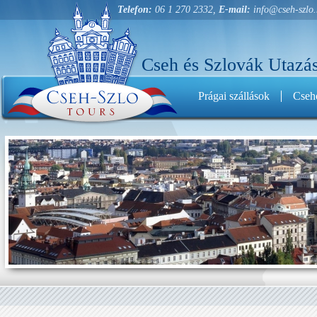
Telefon:
06 1 270 2332,
E-mail:
info@cseh-szlo
Cseh és Szlovák Utazás
Prágai szállások
Cseho