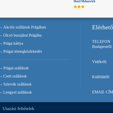
Hotel Melantrich
Elérhet
Akciós szállások Prágában
Olcsó buszjárat Prágába
TELEFON
Prága kártya
Budapestről:
Prágai tömegközlekedés
Vidékről:
Prágai szállások
Cseh szállások
Külföldről:
Szlovák szállások
EMAIL CÍM
Lengyel szállások
Utazási feltételek