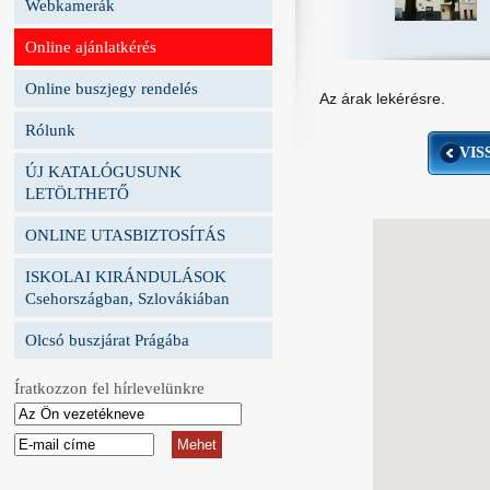
Webkamerák
Online ajánlatkérés
Online buszjegy rendelés
Az árak lekérésre.
Rólunk
VIS
ÚJ KATALÓGUSUNK
LETÖLTHETŐ
ONLINE UTASBIZTOSÍTÁS
ISKOLAI KIRÁNDULÁSOK
Csehországban, Szlovákiában
Olcsó buszjárat Prágába
Íratkozzon fel hírlevelünkre