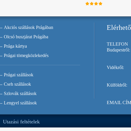
Elérhet
Akciós szállások Prágában
Olcsó buszjárat Prágába
TELEFON
Prága kártya
Budapestről:
Prágai tömegközlekedés
Vidékről:
Prágai szállások
Cseh szállások
Külföldről:
Szlovák szállások
EMAIL CÍM
Lengyel szállások
Utazási feltételek