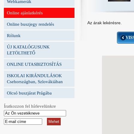
Webkamerák
Online ajánlatkérés
Az árak lekérésre.
Online buszjegy rendelés
Rólunk
VIS
ÚJ KATALÓGUSUNK
LETÖLTHETŐ
ONLINE UTASBIZTOSÍTÁS
ISKOLAI KIRÁNDULÁSOK
Csehországban, Szlovákiában
Olcsó buszjárat Prágába
Íratkozzon fel hírlevelünkre