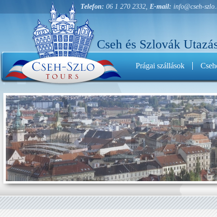
Telefon:
06 1 270 2332,
E-mail:
info@cseh-szlo
Cseh és Szlovák Utazás
Prágai szállások
Cseho