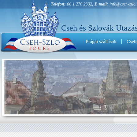
Telefon:
06 1 270 2332,
E-mail:
info@cseh-szlo
Cseh és Szlovák Utazás
Prágai szállások
Cseho