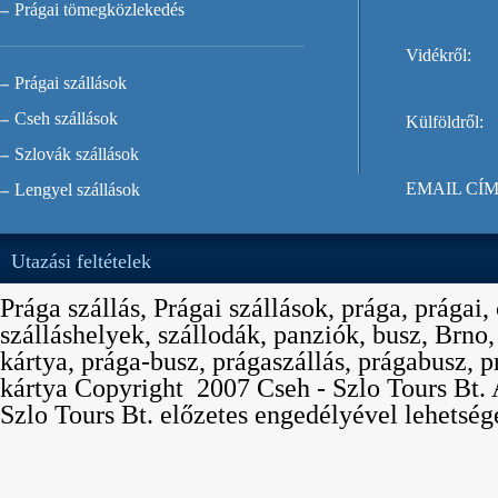
Prágai tömegközlekedés
Vidékről:
Prágai szállások
Cseh szállások
Külföldről:
Szlovák szállások
EMAIL CÍM
Lengyel szállások
Utazási feltételek
Prága szállás, Prágai szállások, prága, prágai,
szálláshelyek, szállodák, panziók, busz, Brno
kártya, prága-busz, prágaszállás, prágabusz, p
kártya Copyright  2007 Cseh - Szlo Tours Bt. 
Szlo Tours Bt. előzetes engedélyével lehetség