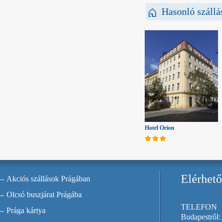
Hasonló szállá
Hotel Orion
Elérhet
Akciós szállások Prágában
Olcsó buszjárat Prágába
TELEFON
Prága kártya
Budapestről: