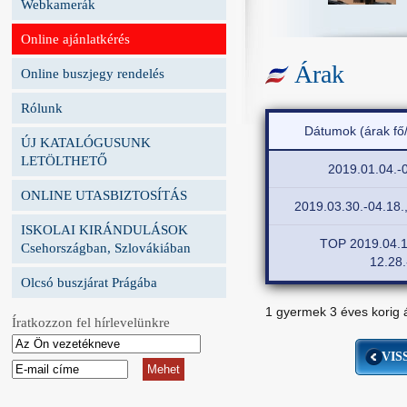
Webkamerák
Online ajánlatkérés
Árak
Online buszjegy rendelés
Rólunk
Dátumok (árak fő
ÚJ KATALÓGUSUNK
LETÖLTHETŐ
2019.01.04.-0
ONLINE UTASBIZTOSÍTÁS
2019.03.30.-04.18.,
ISKOLAI KIRÁNDULÁSOK
TOP 2019.04.19
Csehországban, Szlovákiában
12.28.
Olcsó buszjárat Prágába
1 gyermek 3 éves korig 
Íratkozzon fel hírlevelünkre
VIS