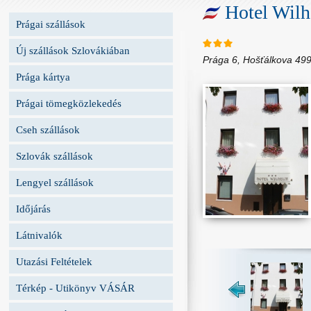
Hotel Wil
Prágai szállások
Új szállások Szlovákiában
Prága 6, Hošťálkova 49
Prága kártya
Prágai tömegközlekedés
Cseh szállások
Szlovák szállások
Lengyel szállások
Időjárás
Látnivalók
Utazási Feltételek
Térkép - Utikönyv VÁSÁR