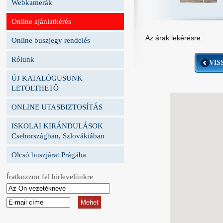
Webkamerák
Online ajánlatkérés
Az árak lekérésre.
Online buszjegy rendelés
Rólunk
VIS
ÚJ KATALÓGUSUNK
LETÖLTHETŐ
ONLINE UTASBIZTOSÍTÁS
ISKOLAI KIRÁNDULÁSOK
Csehországban, Szlovákiában
Olcsó buszjárat Prágába
Íratkozzon fel hírlevelünkre