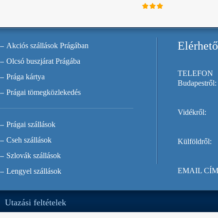
Elérhet
Akciós szállások Prágában
Olcsó buszjárat Prágába
TELEFON
Prága kártya
Budapestről:
Prágai tömegközlekedés
Vidékről:
Prágai szállások
Cseh szállások
Külföldről:
Szlovák szállások
EMAIL CÍM
Lengyel szállások
Utazási feltételek