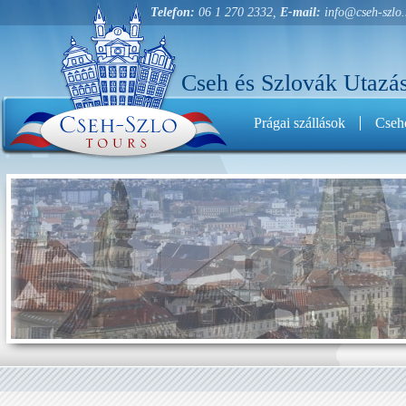
Telefon:
06 1 270 2332,
E-mail:
info@cseh-szlo
Cseh és Szlovák Utazás
Prágai szállások
Cseho