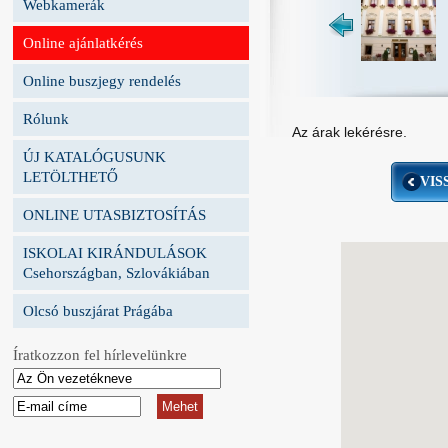
Webkamerák
Online ajánlatkérés
Online buszjegy rendelés
Rólunk
Az árak lekérésre.
ÚJ KATALÓGUSUNK
LETÖLTHETŐ
VIS
ONLINE UTASBIZTOSÍTÁS
ISKOLAI KIRÁNDULÁSOK
Csehországban, Szlovákiában
Olcsó buszjárat Prágába
Íratkozzon fel hírlevelünkre