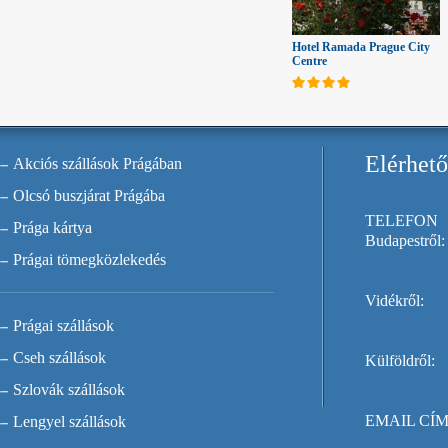
Hotel Ramada Prague City
Centre
Elérhet
Akciós szállások Prágában
Olcsó buszjárat Prágába
TELEFON
Prága kártya
Budapestről:
Prágai tömegközlekedés
Vidékről:
Prágai szállások
Cseh szállások
Külföldről:
Szlovák szállások
EMAIL CÍM
Lengyel szállások