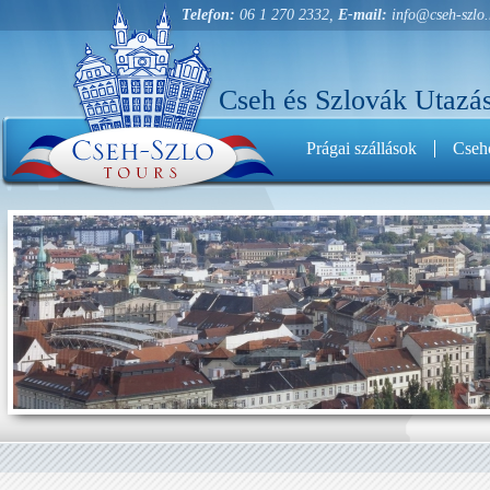
Telefon:
06 1 270 2332,
E-mail:
info@cseh-szlo
Cseh és Szlovák Utazás
Prágai szállások
Cseho