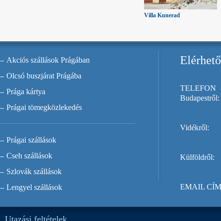
Villa Kunerad
Elérhet
Akciós szállások Prágában
Olcsó buszjárat Prágába
TELEFON
Prága kártya
Budapestről:
Prágai tömegközlekedés
Vidékről:
Prágai szállások
Cseh szállások
Külföldről:
Szlovák szállások
EMAIL CÍM
Lengyel szállások
Utazási feltételek