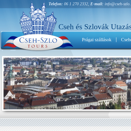
Telefon:
06 1 270 2332,
E-mail:
info@cseh-szlo
Cseh és Szlovák Utazás
Prágai szállások
Cseho