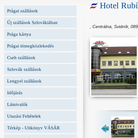
Hotel Rub
Prágai szállások
Új szállások Szlovákiában
, Centrálna, Svidník, 08
Prága kártya
Prágai tömegközlekedés
Cseh szállások
Szlovák szállások
Lengyel szállások
Időjárás
Látnivalók
Utazási Feltételek
Térkép - Utikönyv VÁSÁR