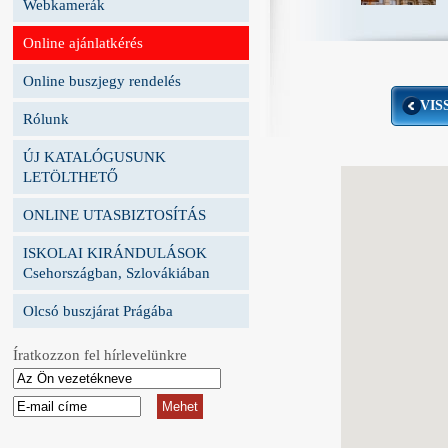
Webkamerák
Online ajánlatkérés
Online buszjegy rendelés
VIS
Rólunk
ÚJ KATALÓGUSUNK
LETÖLTHETŐ
ONLINE UTASBIZTOSÍTÁS
ISKOLAI KIRÁNDULÁSOK
Csehországban, Szlovákiában
Olcsó buszjárat Prágába
Íratkozzon fel hírlevelünkre