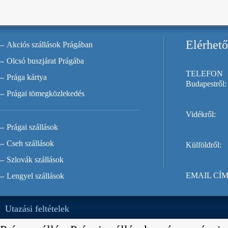
Elérhet
Akciós szállások Prágában
Olcsó buszjárat Prágába
TELEFON
Prága kártya
Budapestről:
Prágai tömegközlekedés
Vidékről:
Prágai szállások
Cseh szállások
Külföldről:
Szlovák szállások
EMAIL CÍM
Lengyel szállások
Utazási feltételek