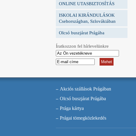
ONLINE UTASBIZTOSÍTÁS
ISKOLAI KIRÁNDULÁSOK
Csehországban, Szlovákiában
Olcsó buszjárat Prágába
Íratkozzon fel hírlevelünkre
Akciós szállások Prágában
Olcsó buszjárat Prágába
Prága kártya
Prágai tömegközlekedés