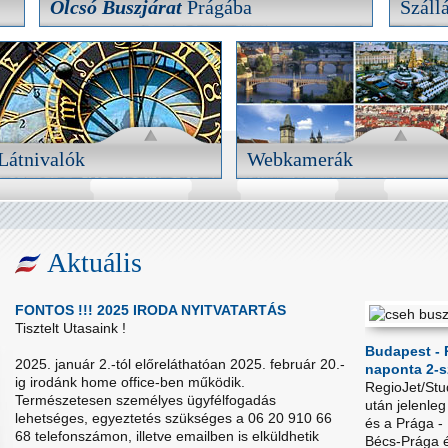
Olcsó Buszjárat
Prágába
Száll
Olcsó Buszjárat
Prágába
Száll
Teljes árú buszjegyek már 2.500,- forintért,
Prágai s
légkondícionált luxusbuszokon.
árkategó
RÉSZLETEK
Látnivalók
Webkamerák
Látnivalók
Webkamerák
Nézze meg előre, hogy mit érdemes az
Kösse meg utasbiztosítását még
adott városban megnézni.
indulás előtt.
Aktuális
RÉSZLETEK
RÉSZLETE
FONTOS !!! 2025 IRODA NYITVATARTÁS
Tisztelt Utasaink !
Budapest - 
2025. január 2.-tól előreláthatóan 2025. február 20.-
naponta 2-s
ig irodánk home office-ben működik.
RegioJet/Stu
Természetesen személyes ügyfélfogadás
után jelenleg
lehetséges, egyeztetés szükséges a 06 20 910 66
és a Prága -
68 telefonszámon, illetve emailben is elküldhetik
Bécs-Prága é