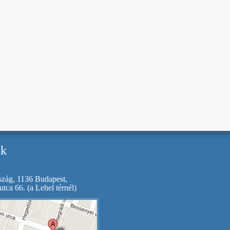
k
zág, 1136 Budapest,
utca 66. (a Lehel térnél)