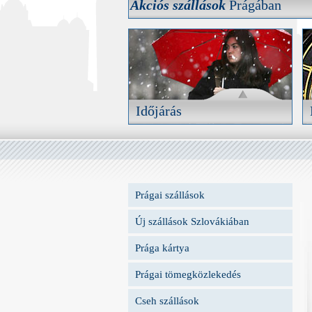
Akciós szállások
Prágában
Akciós szállások
Prágában
Válogasson kedvére folyamatosan bővülő,
akciós prágai szálláshelyeink kínálatából.
Időjárás
Időjárás
Ne érje váratlanul az eső, tájékozódjon
a várható időjárásról előre oldalunkon.
Prágai szállások
AJÁNLATOK
RÉSZLETEK
Új szállások Szlovákiában
Prága kártya
Prágai tömegközlekedés
Cseh szállások