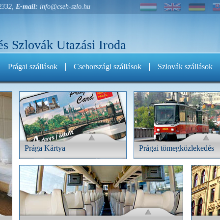
2332,
E-mail:
info@cseh-szlo.hu
és Szlovák Utazási Iroda
Prágai szállások
Csehországi szállások
Szlovák szállások
Prága Kártya
Prágai tömegközlekedés
Prága Kártya
Prágai tömegközlek
Vegye meg Prága Kártyáját
Vegye meg Prágai bérletét
kedvezményesen, forintért!
kedvezményesen, forintért!
RÉSZLETEK
RÉSZL