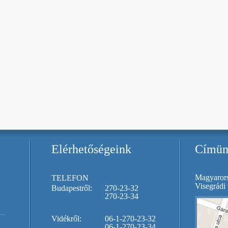
Elérhetőségeink
Címün
Magyarors
TELEFON
Visegrádi 
Budapestről:
270-23-32
270-23-34
Vidékről:
06-1-270-23-32
06-1-270-23-34