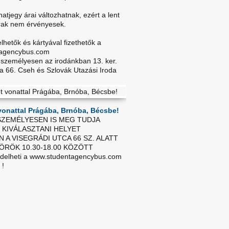
atjegy árai változhatnak, ezért a lent
 árak nem érvényesek.
hetők és kártyával fizethetők a
agencybus.com
 személyesen az irodánkban 13. ker.
ca 66. Cseh és Szlovák Utazási Iroda
vonattal Prágába, Brnóba, Bécsbe!
SZEMÉLYESEN IS MEG TUDJA
 KIVÁLASZTANI HELYET
 A VISEGRÁDI UTCA 66 SZ. ALATT
RÖK 10.30-18.00 KÖZÖTT
delheti a www.studentagencybus.com
 !