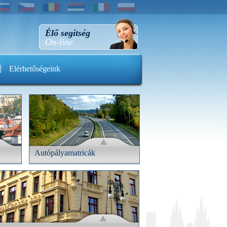
Élő segítség
On-line
Elérhetőségeink
Autópályamatricák
edés
Autópályamatricák
Vegye meg autópályamat- ricáját
kedvezményesen, forintért
irodánkban!
ETEK
RÉSZLETEK