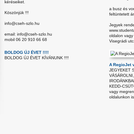
kéréseiket.
a busz és von
Köszönjük !!!
feltüntetett
info@cseh-szlo.hu
Jegyek rendel
www.student
email: info@cseh-szlo.hu
oldalon vagy
mobil 06 20 910 66 68
Visegrádi ut
BOLDOG ÚJ ÉVET !!!!
BOLDOG ÚJ ÉVET KÍVÁNUNK !!!!
A RegioJet 
JEGYEKET 
VÁSÁROLNI,
IRODÁNKBAN
KEDD-CSÜTÖ
vagy megren
oldalunkon is