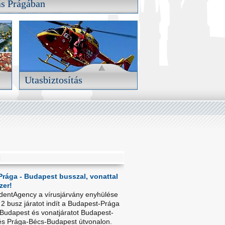
ás Prágában
ás Prágában
zállások széles választéka minden
riából.
RÉSZLETEK
Utasbiztosítás
Utasbiztosítás
Kösse meg utasbiztosítását még
indulás előtt.
K
RÉSZLETEK
Prága - Budapest busszal, vonattal
zer!
dentAgency a vírusjárvány enyhülése
 2 busz járatot indít a Budapest-Prága
 Budapest és vonatjáratot Budapest-
s Prága-Bécs-Budapest útvonalon.